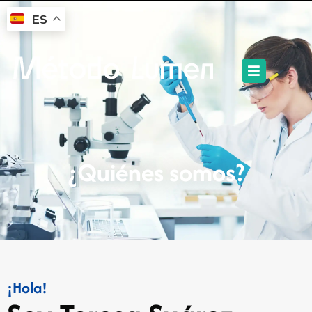
ES
¿Quiénes somos?
¡Hola!