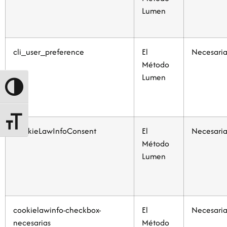
Lumen
cli_user_preference
El
Necesaria
Método
Lumen
Alternar alto contraste
Alternar tamaño de letra
CookieLawInfoConsent
El
Necesaria
Método
Lumen
cookielawinfo-checkbox-
El
Necesaria
necesarias
Método