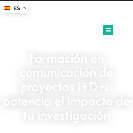
ES
Formación en
comunicación de
proyectos I+D+i:
potencia el impacto de
tu investigación